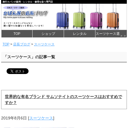
旅行カバンの販売・レンタル・修理を扱う専門店
TOP
ショップ
レンタル
スーツケース選び方
＞＞
TOP
>
店長ブログ
>
スーツケース
「スーツケース」の記事一覧
世界的な有名ブランド サムソナイトのスーツケースはおすすめで
すか？
2019年8月6日
[
スーツケース
]