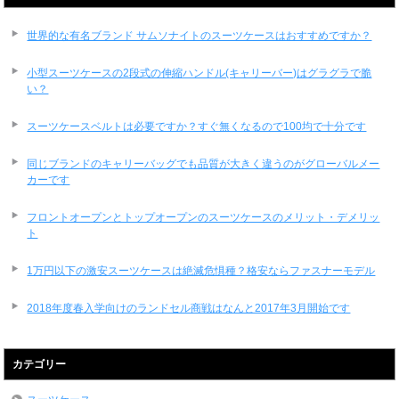
世界的な有名ブランド サムソナイトのスーツケースはおすすめですか？
小型スーツケースの2段式の伸縮ハンドル(キャリーバー)はグラグラで脆
い？
スーツケースベルトは必要ですか？すぐ無くなるので100均で十分です
同じブランドのキャリーバッグでも品質が大きく違うのがグローバルメー
カーです
フロントオープンとトップオープンのスーツケースのメリット・デメリッ
ト
1万円以下の激安スーツケースは絶滅危惧種？格安ならファスナーモデル
2018年度春入学向けのランドセル商戦はなんと2017年3月開始です
カテゴリー