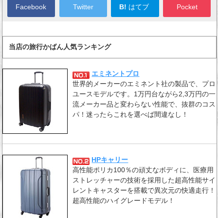
Facebook
Twitter
B!
はてブ
Pocket
当店の旅行かばん人気ランキング
エミネントプロ
世界的メーカーのエミネント社の製品で、プロ
ユースモデルです。1万円台ながら2,3万円の一
流メーカー品と変わらない性能で、抜群のコス
パ！迷ったらこれを選べば間違なし！
HPキャリー
高性能ポリカ100％の頑丈なボディに、医療用
ストレッチャーの技術を採用した超高性能サイ
レントキャスターを搭載で異次元の快適走行！
超高性能のハイグレードモデル！